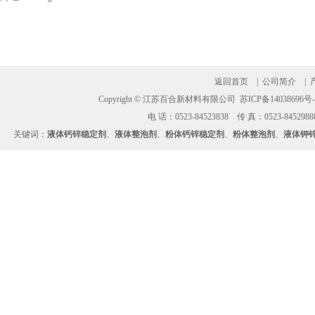
返回首页
|
公司简介
|
Copyright © 江苏百合新材料有限公司
苏ICP备14038696号-
电 话：0523-84523838 传 真：0523-8452988
关键词：
液体钙锌稳定剂
、
液体整泡剂
、
粉体钙锌稳定剂
、
粉体整泡剂
、
液体钾